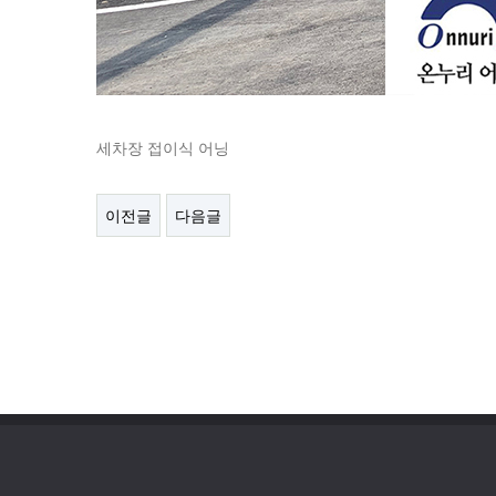
세차장 접이식 어닝
이전글
다음글